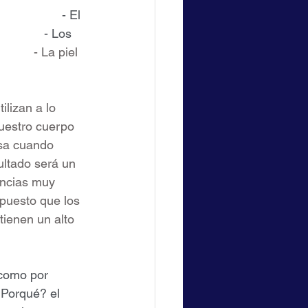
               - El 
             - Los 
           - La piel 
lizan a lo 
nuestro cuerpo 
asa cuando 
ultado será un 
encias muy 
puesto que los 
ienen un alto 
¿Porqué? el 