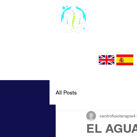
El Án
CENTRO DE F
NICA: 61423
All Posts
centrofisioterapia4
EL AGUA