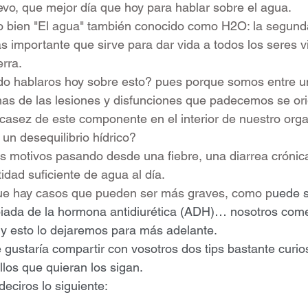
vo, que mejor día que hoy para hablar sobre el agua.
o bien "El agua" también conocido como H2O: la segund
 importante que sirve para dar vida a todos los seres v
rra.  
do hablaros hoy sobre esto? pues porque somos entre 
as de las lesiones y disfunciones que padecemos se ori
scasez de este componente en el interior de nuestro org
n desequilibrio hídrico?
s motivos pasando desde una fiebre, una diarrea crónic
idad suficiente de agua al día.
ue hay casos que pueden ser más graves, como p
uede s
piada de la hormona antidiurética (ADH)… nosotros co
 y esto lo dejaremos para más adelante.
ustaría compartir con vosotros dos tips bastante curio
los que quieran los sigan.
os lo siguiente:                                                            