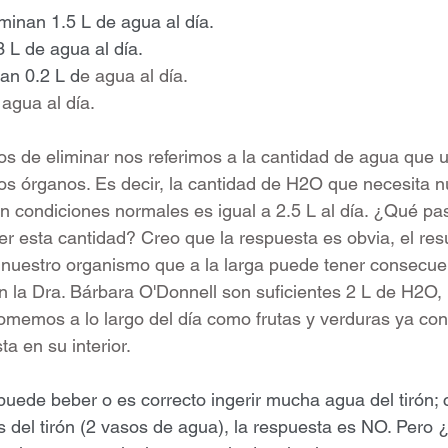
n 1.5 L de agua al día.                                                  
e agua al día.                                                             
an 0.2 L d
e agua al día.                                                   
 agua al día.
de eliminar nos referimos a la cantidad de agua que uti
tos órganos. Es decir, la cantidad de H2O que necesita 
en condiciones normales es igual a 2.5 L al día. ¿Qué p
r esta cantidad? Creo que la respuesta es obvia, el res
n nuestro organismo que a la larga puede tener consecu
n la Dra. Bárbara O'Donnell son suficientes 2 L de H2O, 
omemos a lo largo del día como frutas y verduras ya cont
a en su interior. 
os del tirón (2 vasos de agua), la respuesta es NO. Pero 