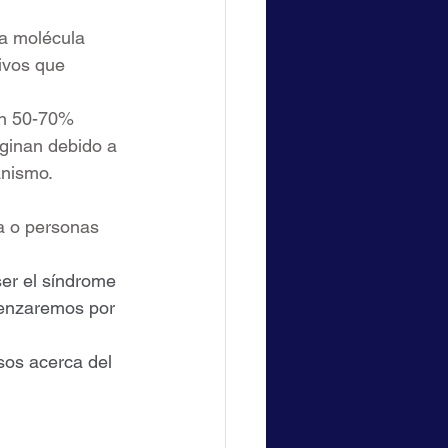
a molécula 
ivos que 
un 50-70% 
ginan debido a 
anismo.
a o personas 
er el síndrome 
menzaremos por 
sos acerca del 
              