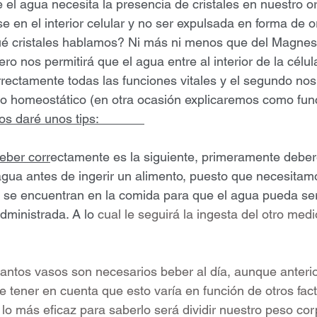
 el agua necesita la presencia de cristales en nuestro 
se en el interior celular y no ser expulsada en forma de 
qué cristales hablamos? Ni más ni menos que del Magnesi
mero nos permitirá que el agua entre al interior de la célu
rrectamente todas las funciones vitales y el segundo nos
rio homeostático (en otra ocasión explicaremos como fun
s daré unos tips:             
eber corr
ectamente es la siguiente, primeramente debe
gua antes de ingerir un alimento, puesto que necesitamo
e se encuentran en la comida para que el agua pueda ser
dministrada. A lo
 cual le seguirá la ingesta del otro med
uantos vasos son necesarios beber al día, aunque anteri
 tener en cuenta que esto varía en función de otros fac
 lo más eficaz para saberlo será dividir nuestro peso cor