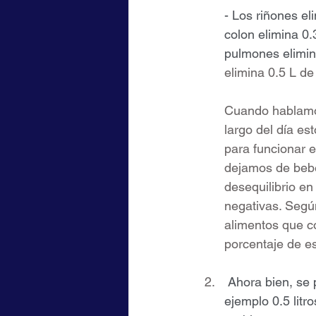
- Los riñones elimina
colon elimina 0.3 L d
pulmones elimin
elimina 0.5 L de
Cuando hablamos 
largo del día es
para funcionar 
dejamos de bebe
desequilibrio e
negativas. Segú
alimentos que c
porcentaje de est
 Ahora bien, se puede beber o es correcto ingerir mucha agua del tirón; como por 
ejemplo 0.5 litr