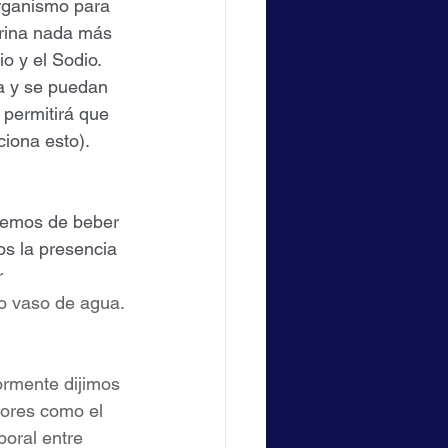
organismo para 
orina nada más 
o y el Sodio. 
la y se puedan 
 permitirá que 
ciona esto).
remos de beber 
s la presencia 
 
io vaso de agua.
ormente dijimos 
tores como el 
poral entre 